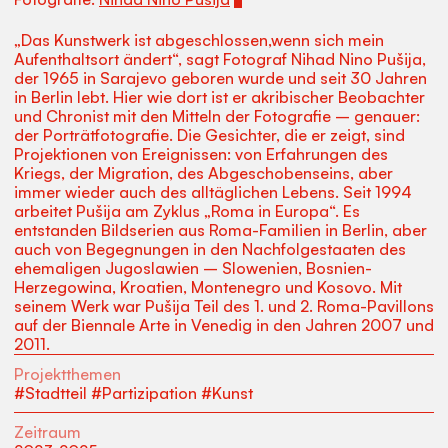
„Das Kunstwerk ist abgeschlossen,wenn sich mein
Aufenthaltsort ändert“, sagt Fotograf Nihad Nino Pušija,
der 1965 in Sarajevo geboren wurde und seit 30 Jahren
in Berlin lebt. Hier wie dort ist er akribischer Beobachter
und Chronist mit den Mitteln der Fotografie – genauer:
der Porträtfotografie. Die Gesichter, die er zeigt, sind
Projektionen von Ereignissen: von Erfahrungen des
Kriegs, der Migration, des Abgeschobenseins, aber
immer wieder auch des alltäglichen Lebens. Seit 1994
arbeitet Pušija am Zyklus „Roma in Europa“. Es
entstanden Bildserien aus Roma-Familien in Berlin, aber
auch von Begegnungen in den Nachfolgestaaten des
ehemaligen Jugoslawien – Slowenien, Bosnien-
Herzegowina, Kroatien, Montenegro und Kosovo. Mit
seinem Werk war Pušija Teil des 1. und 2. Roma-Pavillons
auf der Biennale Arte in Venedig in den Jahren 2007 und
2011.
Projektthemen
#Stadtteil #Partizipation #Kunst
Zeitraum