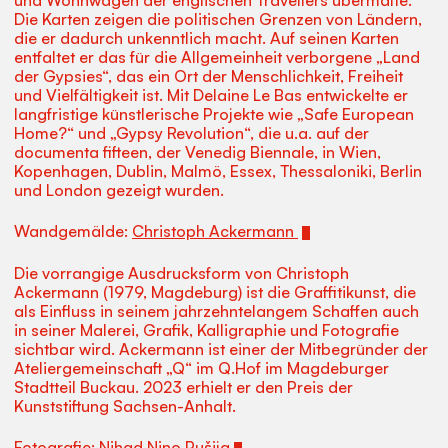
Die Karten zeigen die politischen Grenzen von Ländern,
die er dadurch unkenntlich macht. Auf seinen Karten
entfaltet er das für die Allgemeinheit verborgene „Land
der Gypsies“, das ein Ort der Menschlichkeit, Freiheit
und Vielfältigkeit ist. Mit Delaine Le Bas entwickelte er
langfristige künstlerische Projekte wie „Safe European
Home?“ und „Gypsy Revolution“, die u.a. auf der
documenta fifteen, der Venedig Biennale, in Wien,
Kopenhagen, Dublin, Malmö, Essex, Thessaloniki, Berlin
und London gezeigt wurden.
Wandgemälde:
Christoph Ackermann
Die vorrangige Ausdrucksform von Christoph
Ackermann (1979, Magdeburg) ist die Graffitikunst, die
als Einfluss in seinem jahrzehntelangem Schaffen auch
in seiner Malerei, Grafik, Kalligraphie und Fotografie
sichtbar wird. Ackermann ist einer der Mitbegründer der
Ateliergemeinschaft „Q“ im Q.Hof im Magdeburger
Stadtteil Buckau. 2023 erhielt er den Preis der
Kunststiftung Sachsen-Anhalt.
Fotografie:
Nihad Nino Pušija