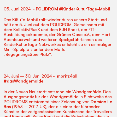
05. Juni 2024 -
POLIDROM #KinderKulturTage-Mobil
Das KiKuTa-Mobil rollt wieder durch unsere Stadt und
hält am 5. Juni auf dem POLIDROM. Gemeinsam mit
dem KollektivPlusX und dem KJH Knast, der FIT-
Ausbildungsakademie, der Grünen Oase e.V., dem Hort
Abenteuerwelt und weiteren Spielgefährt:innen des
KinderKulturTage-Netzwerkes entsteht so ein einmaliger
Mini-Spielplatz unter dem Motto
„BegegnungsSpielPlatz“.
24. Juni – 30. Juni 2024 -
moritz4all
#dasWandgemälde
In der Neuen Neustadt entstand ein Wandgemälde. Das
Ausgangsmotiv für das Wandgemälde in Sichtweite des
POLIDROMS entstammt einer Zeichnung von
Damian Le
Bas
(1963 – 2017, UK), der als einer der führenden
Künstler der zeitgenössischen Kunstszene der Travellers
und Roma gilt. Seine Kunst und die Botschaften, die sie