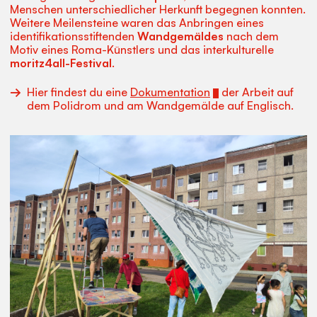
Menschen unterschiedlicher Herkunft begegnen konnten.
Weitere Meilensteine waren das Anbringen eines
identifikationsstiftenden
Wandgemäldes
nach dem
Motiv eines Roma-Künstlers und das interkulturelle
moritz4all-Festival
.
Hier findest du eine
Dokumentation
der Arbeit auf
dem Polidrom und am Wandgemälde auf Englisch.