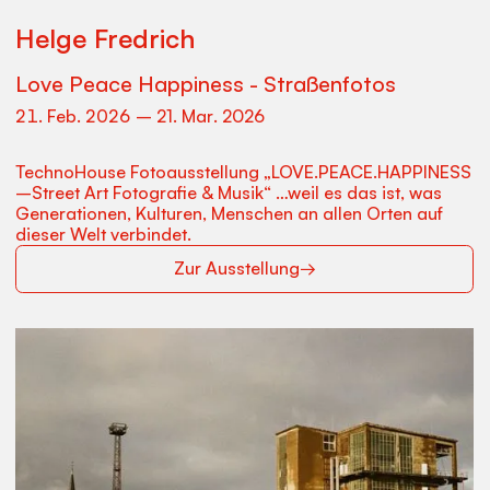
Helge Fredrich
Love Peace Happiness - Straßenfotos
21
.
Feb
.
2026
–
21
.
Mar
.
2026
TechnoHouse Fotoausstellung „LOVE.PEACE.HAPPINESS
–Street Art Fotografie & Musik“ …weil es das ist, was
Generationen, Kulturen, Menschen an allen Orten auf
dieser Welt verbindet.
Zur Ausstellung
→