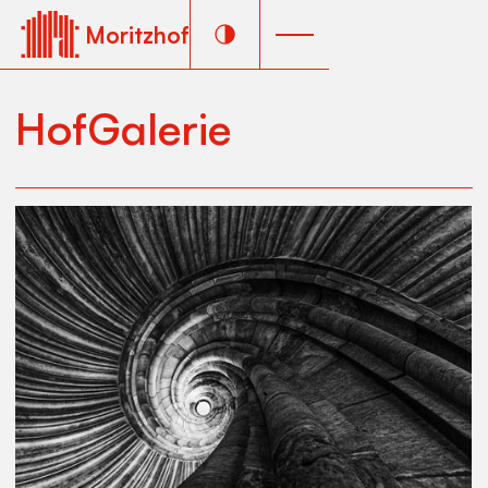
Moritzhof
HofGalerie