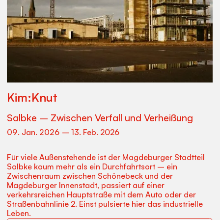
Kim:Knut
Salbke – Zwischen Verfall und Verheißung
09
.
Jan
.
2026
–
13
.
Feb
.
2026
Für viele Außenstehende ist der Magdeburger Stadtteil
Salbke kaum mehr als ein Durchfahrtsort – ein
Zwischenraum zwischen Schönebeck und der
Magdeburger Innenstadt, passiert auf einer
verkehrsreichen Hauptstraße mit dem Auto oder der
Straßenbahnlinie 2. Einst pulsierte hier das industrielle
Leben.