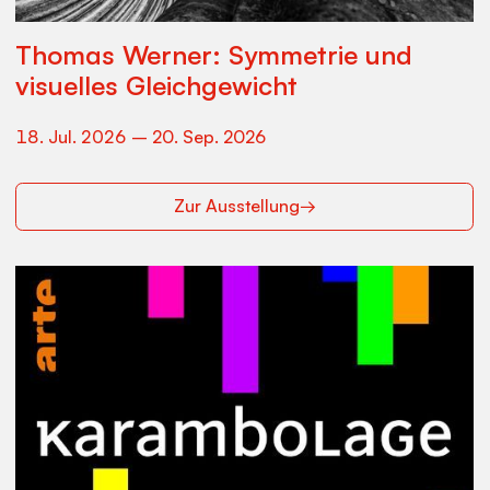
Thomas Werner: Symmetrie und
visuelles Gleichgewicht
18
.
Jul
.
2026
–
20
.
Sep
.
2026
Zur Ausstellung
→