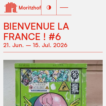
Moritzhof
BIENVENUE LA
FRANCE ! #6
21
.
Jun
.
–
15
.
Jul
.
2026