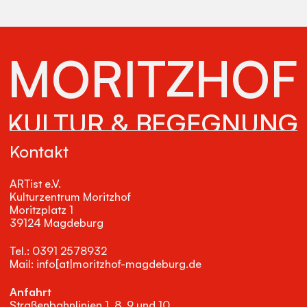
MORITZHOF
KULTUR & BEGEGNUNG
Kontakt
ARTist e.V.
Kulturzentrum Moritzhof
Moritzplatz 1
39124 Magdeburg
Tel.: 0391 2578932
Mail: info[at|moritzhof-magdeburg.de
Anfahrt
Straßenbahnlinien 1, 8, 9 und 10