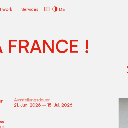
ct work
Services
DE
 FRANCE !
Ausstellungsdauer
er
21
.
Jun
.
2026
–
15
.
Jul
.
2026
ss
aus