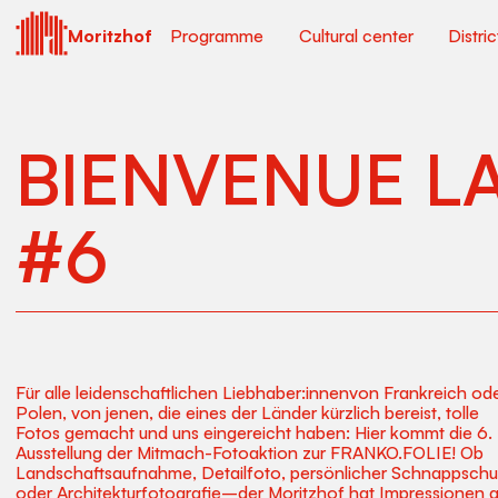
Moritzhof
Programme
Cultural center
Distri
BIENVENUE LA
#6
Für alle leidenschaftlichen Liebhaber:innenvon Frankreich od
Polen, von jenen, die eines der Länder kürzlich bereist, tolle
Fotos gemacht und uns eingereicht haben: Hier kommt die 6.
Ausstellung der Mitmach-Fotoaktion zur FRANKO.FOLIE! Ob
Landschaftsaufnahme, Detailfoto, persönlicher Schnappschu
oder Architekturfotografie–der Moritzhof hat Impressionen 