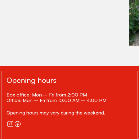
Opening hours
Box office: Mon – Fri from 2:00 PM
Office: Mon – Fri from 10:00 AM – 4:00 PM
Opening hours may vary during the weekend.