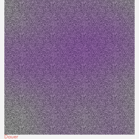
Veranstaltungsart
Workshop
Preis
kostenfrei
Teil des Projekts
Neustadt Satelliten
Beginn
18:30
Uhr
Ort
Werkstatt
Dauer