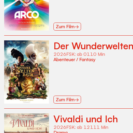
Zum Film
→
Der Wunderwelte
2026
FSK:
ab 0
110
Min
Abenteuer
/
Fantasy
Zum Film
→
Vivaldi und Ich
2026
FSK:
ab 12
111
Min
Drama