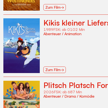
Zum Film
→
Kikis kleiner Liefe
1989
FSK:
ab 0
102
Min
Abenteuer
/
Animation
Zum Film
→
Plitsch Platsch For
2026
FSK:
ab 6
87
Min
Abenteuer
/
Drama
/
Komödie