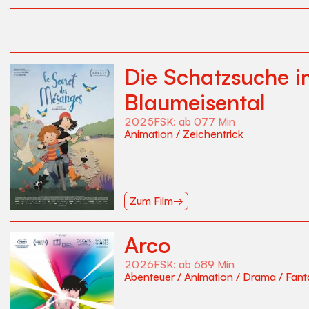
Die Schatzsuche i
Blaumeisental
2025
FSK:
ab 0
77
Min
Animation
/
Zeichentrick
Zum Film
→
Arco
2026
FSK:
ab 6
89
Min
Abenteuer
/
Animation
/
Drama
/
Fant