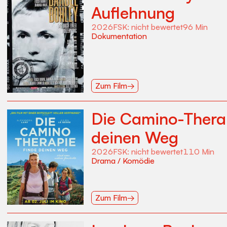
Auflehnung
2026
FSK:
nicht bewertet
96
Min
Dokumentation
Zum Film
→
Die Camino-Therap
deinen Weg
2026
FSK:
nicht bewertet
110
Min
Drama
/
Komödie
Zum Film
→