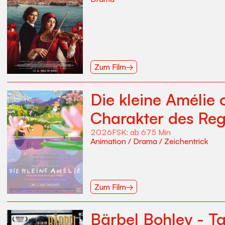
Zum Film
→
Die kleine Amélie 
Charakter des Re
2026
FSK:
ab 6
75
Min
Animation
/
Drama
/
Zeichentrick
Zum Film
→
Bärbel Bohley - T