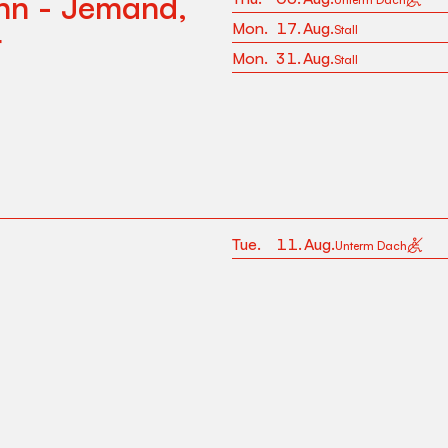
nn - Jemand,
Mon
.
17
.
Aug
.
Stall
r
Mon
.
31
.
Aug
.
Stall
Tue
.
11
.
Aug
.
Unterm Dach