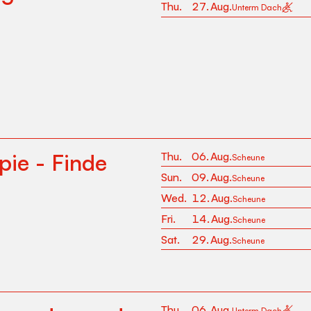
Thu
.
27
.
Aug
.
Unterm Dach
ie - Finde
Thu
.
06
.
Aug
.
Scheune
Sun
.
09
.
Aug
.
Scheune
Wed
.
12
.
Aug
.
Scheune
Fri
.
14
.
Aug
.
Scheune
Sat
.
29
.
Aug
.
Scheune
Thu
.
06
.
Aug
.
Unterm Dach