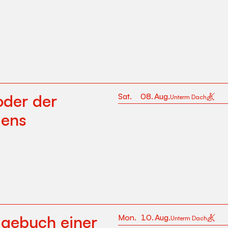
oder der
Sat
.
08
.
Aug
.
Unterm Dach
gens
agebuch einer
Mon
.
10
.
Aug
.
Unterm Dach