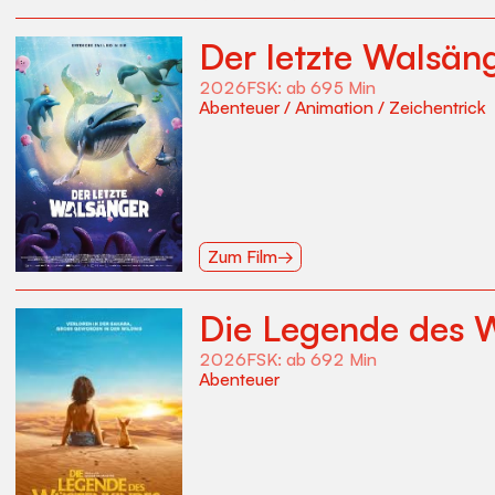
Der letzte Walsän
2026
FSK:
ab 6
95
Min
Abenteuer
/
Animation
/
Zeichentrick
Zum Film
→
Die Legende des 
2026
FSK:
ab 6
92
Min
Abenteuer