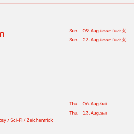
m
Sun
.
09
.
Aug
.
Unterm Dach
Sun
.
23
.
Aug
.
Unterm Dach
Thu
.
06
.
Aug
.
Stall
Thu
.
13
.
Aug
.
Stall
asy
/
Sci-Fi
/
Zeichentrick