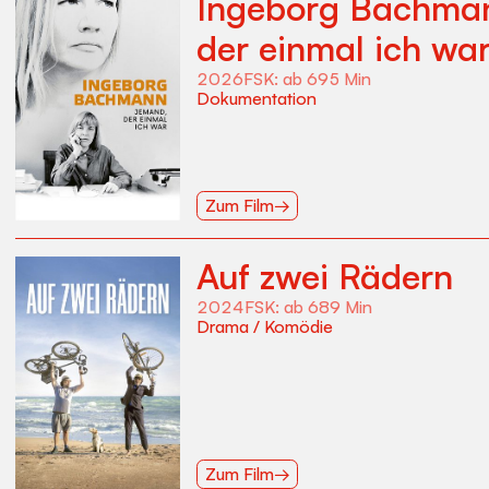
Ingeborg Bachma
der einmal ich wa
2026
FSK:
ab 6
95
Min
Dokumentation
Zum Film
→
Auf zwei Rädern
2024
FSK:
ab 6
89
Min
Drama
/
Komödie
Zum Film
→