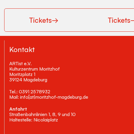
Tickets
→
Tickets
Kontakt
ARTist e.V.
Kulturzentrum Moritzhof
Moritzplatz 1
39124 Magdeburg
Tel.: 0391 2578932
Mail: info[at|moritzhof-magdeburg.de
Anfahrt
Straßenbahnlinien 1, 8, 9 und 10
Haltestelle: Nicolaiplatz