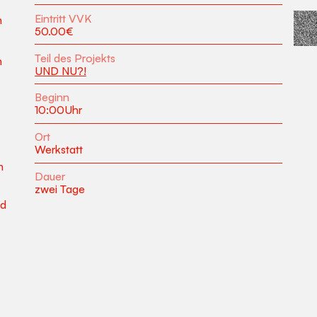
Eintritt VVK
n
Copyr
50.00
€
Teil des Projekts
n
UND NU?!
Beginn
10:00
Uhr
Ort
Werkstatt
n
Dauer
zwei Tage
nd