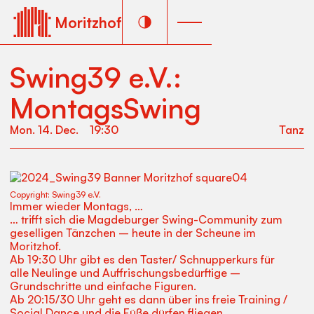
Moritzhof
Swing39 e.V.:
MontagsSwing
Mon
.
14
.
Dec
.
19:30
Tanz
Copyright:
Swing39 e.V.
Immer wieder Montags, …
… trifft sich die Magdeburger Swing-Community zum
geselligen Tänzchen – heute in der Scheune im
Moritzhof.
Ab 19:30 Uhr gibt es den Taster/ Schnupperkurs für
alle Neulinge und Auffrischungsbedürftige –
Grundschritte und einfache Figuren.
Ab 20:15/30 Uhr geht es dann über ins freie Training /
Social Dance und die Füße dürfen fliegen.