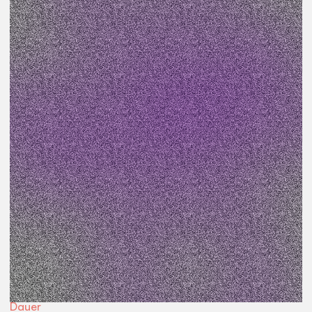
Veranstaltungsart
Workshop
Preis
kostenfrei
Teil des Projekts
Neustadt Satelliten
Beginn
18:30
Uhr
Ort
Werkstatt
Dauer