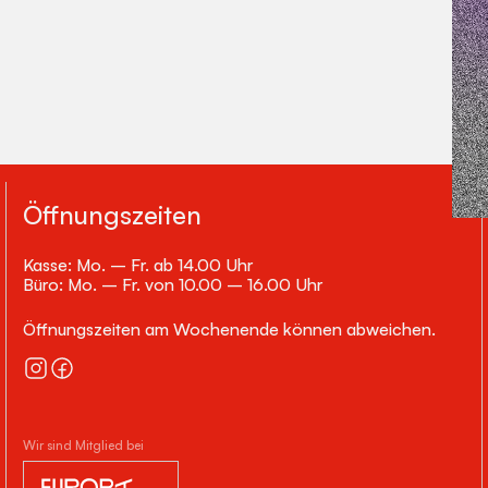
Öffnungszeiten
Kasse: Mo. – Fr. ab 14.00 Uhr
Büro: Mo. – Fr. von 10.00 – 16.00 Uhr
Öffnungszeiten am Wochenende können abweichen.
Wir sind Mitglied bei