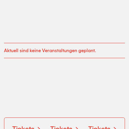
Aktuell sind keine Veranstaltungen geplant.
→
Tickets
→
Tickets
→
Tickets
→