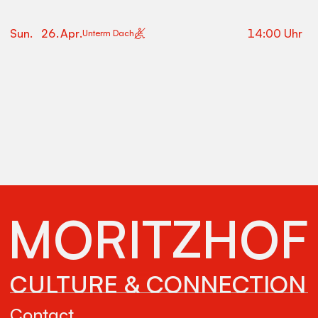
Sun
.
26
.
Apr
.
14:00
Uhr
Unterm Dach
MORITZHOF
CULTURE & CONNECTION
Contact