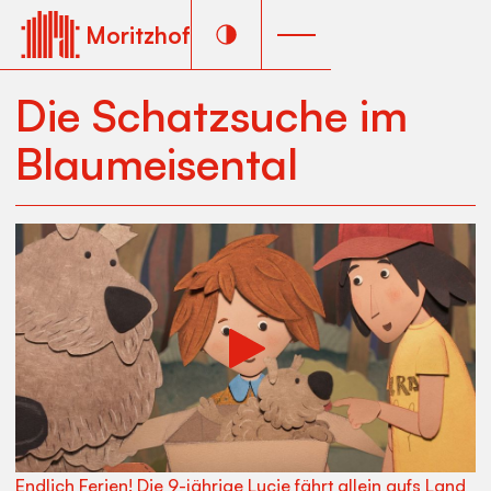
Moritzhof
Die Schatzsuche im
Blaumeisental
Endlich Ferien! Die 9-jährige Lucie fährt allein aufs Land