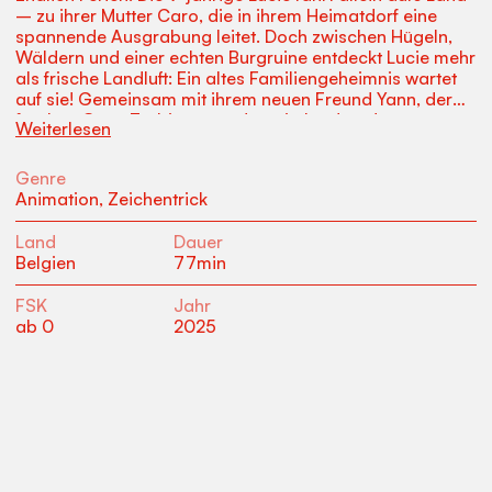
– zu ihrer Mutter Caro, die in ihrem Heimatdorf eine
spannende Ausgrabung leitet. Doch zwischen Hügeln,
Wäldern und einer echten Burgruine entdeckt Lucie mehr
als frische Landluft: Ein altes Familiengeheimnis wartet
auf sie! Gemeinsam mit ihrem neuen Freund Yann, der
frechen Gans Zerbinette und zwei plaudernden
Weiterlesen
Blaumeisen stürzt sie sich kopfüber in ein aufregendes
Abenteuer. Vom dunklen Burgkeller bis zu einem
Genre
verlassenen Wohnwagen am Waldrand steckt ihre
Animation
,
Zeichentrick
Schatzsuche voller Rätsel und
Überraschungen.Wunderschön animiert, mit viel Witz
Land
Dauer
und Gefühlt erzählt und voller süßer Tiere, basierend auf
Belgien
77
min
eigenen Erlebnissen der Regisseurin. Auch schon für
kleine Kinder ein Erlebnis.
FSK
Jahr
ab 0
2025