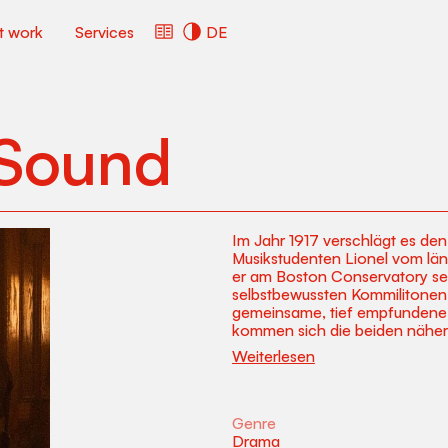
ct work
Services
DE
 Sound
Im Jahr 1917 verschlägt es den
Musikstudenten Lionel vom län
er am Boston Conservatory s
selbstbewussten Kommilitonen 
gemeinsame, tief empfundene L
kommen sich die beiden näher,
eingezogen. Einige Jahre später
Weiterlesen
David seinen Freund bittet, ih
Maine zu begleiten. Die beide
inniger Zweisamkeit, sondern
auch fast in Vergessenheit ger
Genre
erwartete Wiedersehen, ihre l
Drama