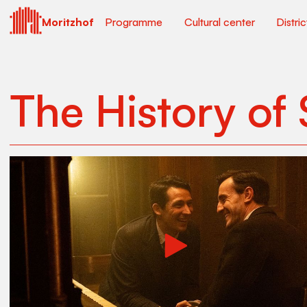
Moritzhof
Programme
Cultural center
Distri
The History of