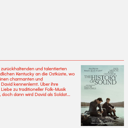
 zurückhaltenden und talentierten
dlichen Kentucky an die Ostküste, wo
einen charmanten und
David kennenlernt. Über ihre
iebe zu traditioneller Folk-Musik
 doch dann wird David als Soldat
 erreicht Lionel ein Brief, in dem
n auf einer Reise durch die Wälder von
n Männer teilen nicht nur Momente
 entdecken in ländlichen Gemeinden
atene Folk-Musik. Das sehnlich
eidenschaftliche Liebesgeschichte und