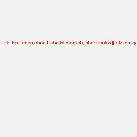
Ein Leben ohne Liebe ist möglich, aber sinnlos
/ Mi amig
Dieses Video wird von
YouTube
bereitgestellt.
When loading, data is transmitted to Google LLC (USA).
Remember decision
Load video