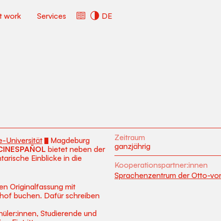
ct work
Services
DE
Zeitraum
-Universität
Magdeburg
ganzjährig
CINESPAÑOL
bietet neben der
rische Einblicke in die
Kooperationspartner:innen
Sprachenzentrum der Otto-vo
en Originalfassung mit
zhof buchen. Dafür schreiben
Schüler:innen, Studierende und