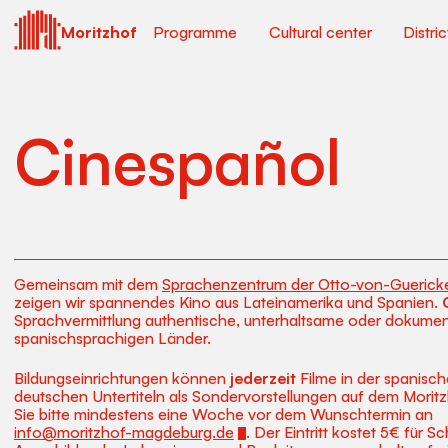
Moritzhof
Programme
Cultural center
Distri
Cinespañol
Gemeinsam mit dem
Sprachenzentrum der Otto-von-Guericke
zeigen wir spannendes Kino aus Lateinamerika und Spanien.
Sprachvermittlung authentische, unterhaltsame oder dokumenta
spanischsprachigen Länder.
Bildungseinrichtungen können
jederzeit
Filme in der spanisch
deutschen Untertiteln als Sondervorstellungen auf dem Morit
Sie bitte mindestens eine Woche vor dem Wunschtermin an
info@moritzhof-magdeburg.de
. Der Eintritt kostet 5€ für 