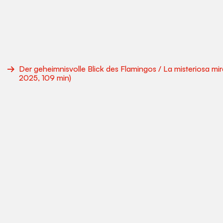
Der geheimnisvolle Blick des Flamingos / La misteriosa m
Dieses Video wird von
YouTube
bereitgestellt.
2025, 109 min)
When loading, data is transmitted to Google LLC (USA).
Remember decision
Load video