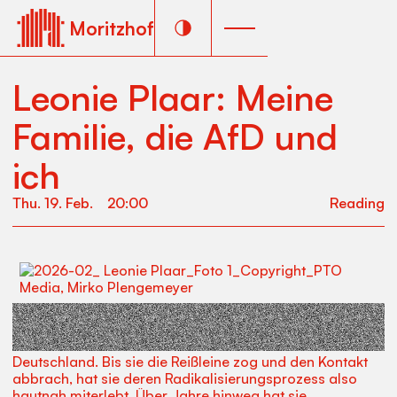
Moritzhof
Leonie Plaar: Meine
Familie, die AfD und
ich
Thu
.
19
.
Feb
.
20:00
Reading
Leonie ist queer, politische Aktivistin, Historikerin –
und Tochter eines AfD-Mitglieds. Tatsächlich wählen
fast alle ihrer nahen Verwandten die Alternative für
Deutschland. Bis sie die Reißleine zog und den Kontakt
abbrach, hat sie deren Radikalisierungsprozess also
hautnah miterlebt. Über Jahre hinweg hat sie