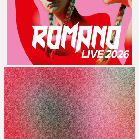
Wer Romano live erlebt hat, weiß, dass seine Shows
mehr sind als Konzerte – sie sind pure Energie!
Pumpende Beats, eingängige Melodien, scharfsinnige
Texte und seine charismatische Bühnenpräsenz
verwandeln jeden Abend in ein Erlebnis. Mit seinen
bisherigen Alben hat Romano bewiesen, dass er keine
musikalischen Grenzen kennt: Rappen über Metal,
euphorischer Drum 'n' Bass, surrende Westcoast-
Klänge, poppige Balladen - längst hat Romano seinen
eigenen Sound kreiert. Auch sein kommendes Album
verspricht eine Reise in neue musikalische Höhen und
soll zur Tour 2026 veröffentlicht werden. Was ihn