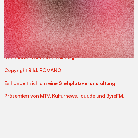
dieses Mal inspiriert hat, bleibt noch ein Geheimnis,
aber eines ist klar: Romano wird uns überraschen. Er
ist hungrig und die Fans dürfen sich auf neue Musik,
ekstatisches Tanzen und noch mehr Emotion freuen -
gewohnt charmant und immer mit einem
Augenzwinkern: 2026 ist wieder Romano!
Weitere Infos
Nachhören:
romanomusik.de
Copyright Bild: ROMANO
Es handelt sich um eine
Stehplatzveranstaltung
.
Präsentiert von MTV, Kulturnews, laut.de und ByteFM.