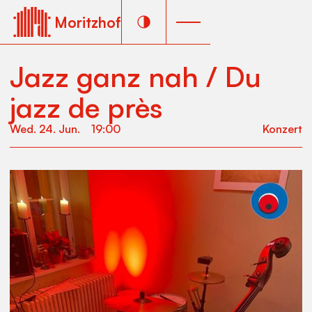
Moritzhof
Jazz ganz nah / Du
jazz de près
Wed
.
24
.
Jun
.
19:00
Konzert