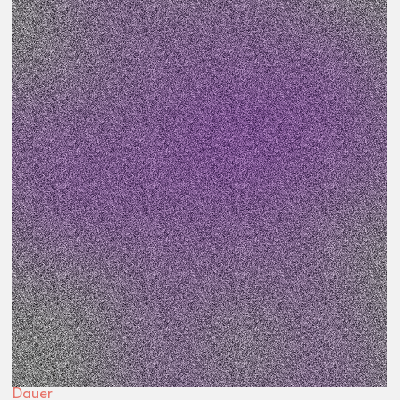
Veranstaltungsart
Workshop
Preis
kostenfrei
Teil des Projekts
Neustadt Satelliten
Beginn
18:30
Uhr
Ort
Werkstatt
Dauer