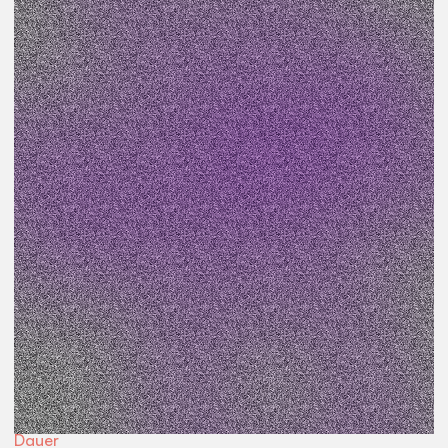
Veranstaltungsart
Workshop
Preis
kostenfrei
Teil des Projekts
Neustadt Satelliten
Beginn
18:30
Uhr
Ort
Werkstatt
Dauer