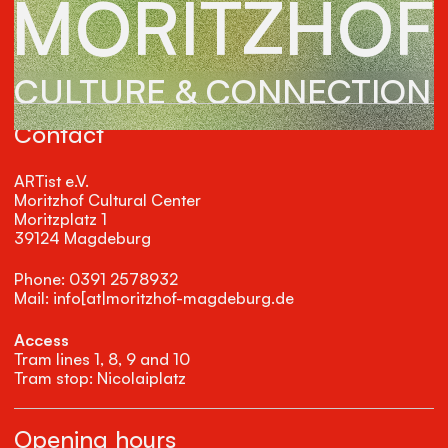
MORITZHOF
CULTURE & CONNECTION
Contact
ARTist e.V.
Moritzhof Cultural Center
Moritzplatz 1
39124 Magdeburg
Phone: 0391 2578932
Mail: info[at|moritzhof-magdeburg.de
Access
Tram lines 1, 8, 9 and 10
Tram stop: Nicolaiplatz
Opening hours