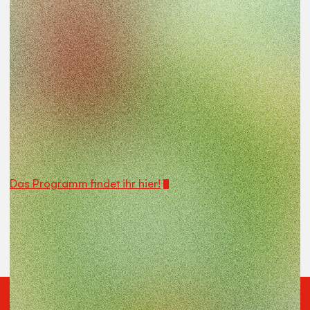
Die Sommerferien sind nicht mehr weit – und mit ihnen
unserBildungsprogramm zu Nachhaltigkeitsthemen
#GreenScreen!
Vom 6. Juli bis 6. August bringen wir euch mit den
Filmen„Arco“ und „Der letzte Walsänger“, „Die Legende
des Wüstenkindes“ und „Jazzy -Chaos im Regenwald“
und dazu passenden Workshop-Angeboten von
Naturkundemuseum,Zoo, GaLaBau e.V. und IkuGa e.V.
bringen wir euch Themen aus Natur undNachhaltigkeit
näher.
Das Programm findet ihr hier!
Für Feriengruppen, Familien und Einzelpersonen
geeignet!