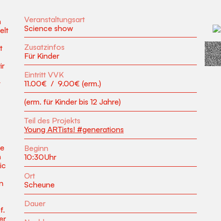
Veranstaltungsart
m
Science show
elt
Zusatzinfos
t
Für Kinder
ir
Eintritt VVK
11.00
€
/
9.00
€ (erm.)
t
(erm. für Kinder bis 12 Jahre)
Teil des Projekts
Young ARTists! #generations
pe
Beginn
h
10:30
Uhr
ic
Ort
n
Scheune
Dauer
f.
er