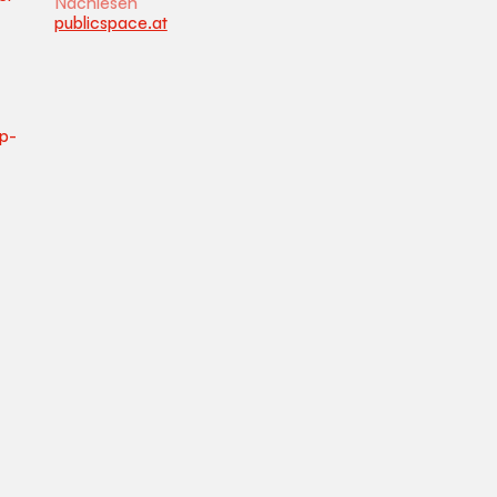
Nachlesen
publicspace.at
op-