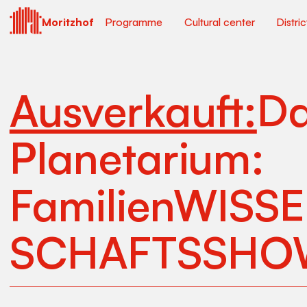
Moritzhof
Programme
Cultural center
Distri
Ausverkauft:
D
Planetarium:
Familien­­WISSE
SCHAFTS­­SH