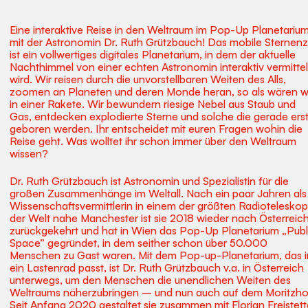
Eine interaktive Reise in den Weltraum im Pop-Up Planetariu
mit der Astronomin Dr. Ruth Grützbauch! Das mobile Sternenz
ist ein vollwertiges digitales Planetarium, in dem der aktuelle
Nachthimmel von einer echten Astronomin interaktiv vermittel
wird. Wir reisen durch die unvorstellbaren Weiten des Alls,
zoomen an Planeten und deren Monde heran, so als wären w
in einer Rakete. Wir bewundern riesige Nebel aus Staub und
Gas, entdecken explodierte Sterne und solche die gerade ers
geboren werden. Ihr entscheidet mit euren Fragen wohin die
Reise geht. Was wolltet ihr schon immer über den Weltraum
wissen?
Dr. Ruth Grützbauch ist Astronomin und Spezialistin für die
großen Zusammenhänge im Weltall. Nach ein paar Jahren als
Wissenschaftsvermittlerin in einem der größten Radiotelesko
der Welt nahe Manchester ist sie 2018 wieder nach Österreic
zurückgekehrt und hat in Wien das Pop-Up Planetarium „Publ
Space” gegründet, in dem seither schon über 50.000
Menschen zu Gast waren. Mit dem Pop-up-Planetarium, das i
ein Lastenrad passt, ist Dr. Ruth Grützbauch v.a. in Österreich
unterwegs, um den Menschen die unendlichen Weiten des
Weltraums näherzubringen – und nun auch auf dem Moritzho
Seit Anfang 2020 gestaltet sie zusammen mit Florian Freistett