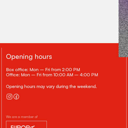
Opening hours
Box office: Mon – Fri from 2:00 PM
Office: Mon – Fri from 10:00 AM – 4:00 PM
Opening hours may vary during the weekend.
We are a member of