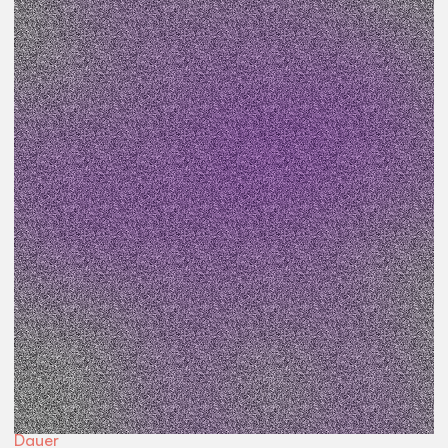
Veranstaltungsart
Workshop
Preis
kostenfrei
Teil des Projekts
Neustadt Satelliten
Beginn
18:30
Uhr
Ort
Werkstatt
Dauer