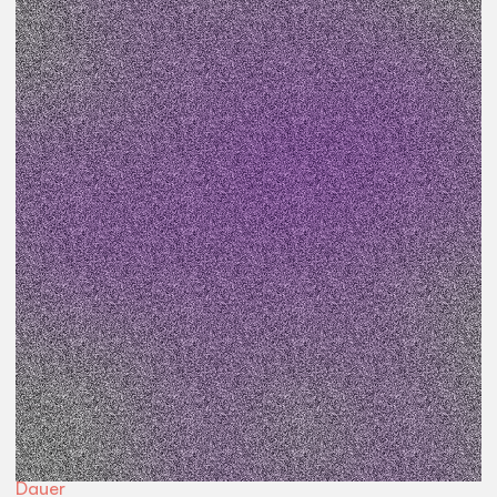
Veranstaltungsart
Workshop
Preis
kostenfrei
Teil des Projekts
Neustadt Satelliten
Beginn
18:30
Uhr
Ort
Werkstatt
Dauer