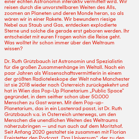
einer echten Astronomin interaktiv vermittelt wird. Wir
reisen durch die unvorstellbaren Weiten des Alls,
zoomen an Planeten und deren Monde heran, so als
wären wir in einer Rakete. Wir bewundern riesige
Nebel aus Staub und Gas, entdecken explodierte
Sterne und solche die gerade erst geboren werden. Ihr
entscheidet mit euren Fragen wohin die Reise geht.
Was wolltet ihr schon immer über den Weltraum
wissen?
Dr. Ruth Grützbauch ist Astronomin und Spezialistin
für die großen Zusammenhänge im Weltall. Nach ein
paar Jahren als Wissenschaftsvermittlerin in einem
der größten Radioteleskope der Welt nahe Manchester
ist sie 2018 wieder nach Österreich zurückgekehrt und
hat in Wien das Pop-Up Planetarium „Public Space”
gegründet, in dem seither schon über 50.000
Menschen zu Gast waren. Mit dem Pop-up-
Planetarium, das in ein Lastenrad passt, ist Dr. Ruth
Grützbauch v.a. in Österreich unterwegs, um den
Menschen die unendlichen Weiten des Weltraums
näherzubringen – und nun auch auf dem Moritzhof.
Seit Anfang 2020 gestaltet sie zusammen mit Florian
Freistetter den Podcast „Das Universum“, der zu den