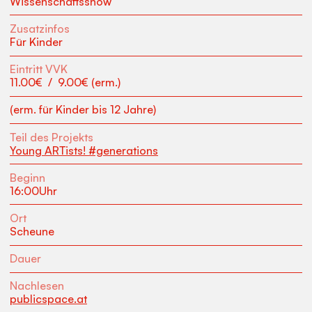
Wissen­schafts­show
Zusatzinfos
Für Kinder
Eintritt VVK
11.00
€
/
9.00
€ (erm.)
(erm. für Kinder bis 12 Jahre)
Teil des Projekts
Young ARTists! #generations
Beginn
16:00
Uhr
Ort
Scheune
Dauer
Nachlesen
publicspace.at