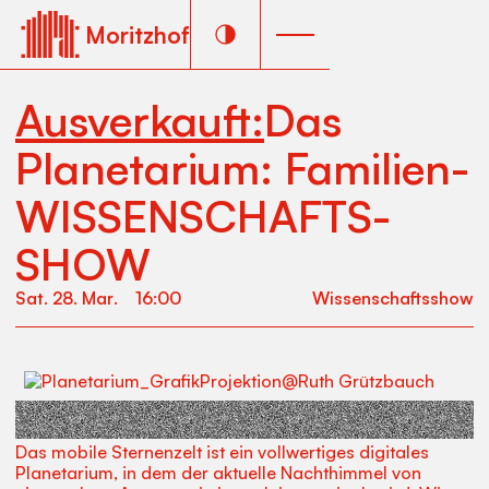
Moritzhof
Ausverkauft:
Das
Planetarium: Familien­­
WISSEN­­SCHAFTS­­
SHOW
Sat
.
28
.
Mar
.
16:00
Wissen­schafts­show
Eine interaktive Reise in den Weltraum im Pop-Up
Planetarium mit der Astronomin Dr. Ruth Grützbauch!
Das mobile Sternenzelt ist ein vollwertiges digitales
Planetarium, in dem der aktuelle Nachthimmel von