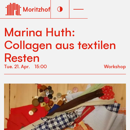
Moritzhof
Marina Huth:
Collagen aus textilen
Resten
Tue
.
21
.
Apr
.
15:00
Workshop