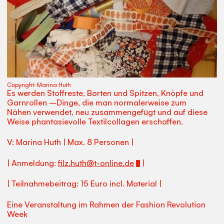
Copyright:
Marina Huth
Es werden Stoffreste, Borten und Spitzen, Knöpfe und
Garnrollen –Dinge, die man normalerweise zum
Nähen verwendet, neu zusammengefügt und auf diese
Weise phantasievolle Textilcollagen erschaffen.
V: Marina Huth | Max. 8 Personen |
| Anmeldung:
filz.huth@t-online.de
|
| Teilnahmebeitrag: 15 Euro incl. Material |
Eine Veranstaltung im Rahmen der Fashion Revolution
Week