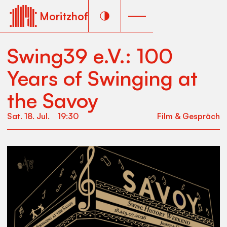
Moritzhof
Swing39 e.V.: 100
Years of Swinging at
the Savoy
Sat
.
18
.
Jul
.
19:30
Film & Gespräch