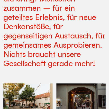
zusammen – für ein
geteiltes Erlebnis, für neue
Denkanstöße, für
gegenseitigen Aus­tausch, für
gemein­sames Aus­pro­bieren.
Nichts braucht unsere
Gesell­schaft gerade mehr!