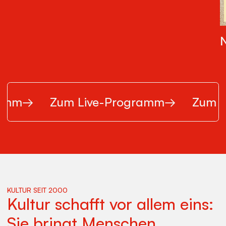
ramm
→
Zum Live-Programm
→
Zum L
KULTUR SEIT 2000
Kultur schafft vor allem eins:
Sie bringt Menschen