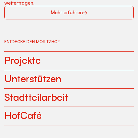
weitertragen.
Mehr erfahren
→
ENTDECKE DEN MORITZHOF
Projekte
Projekte
Unterstützen
Unterstützen
Stadtteilarbeit
Stadtteilarbeit
HofCafé
HofCafé