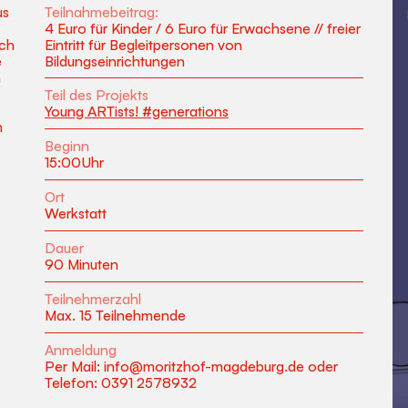
Teilnahmebeitrag:
us
4 Euro für Kinder / 6 Euro für Erwachsene // freier
Eintritt für Begleitpersonen von
ich
Bildungseinrichtungen
e
m
Teil des Projekts
Young ARTists! #generations
h
Beginn
15:00
Uhr
Ort
Werkstatt
Dauer
90 Minuten
Teilnehmerzahl
Max. 15 Teilnehmende
Anmeldung
Per Mail: info@moritzhof-magdeburg.de oder
Telefon: 0391 2578932