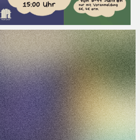
ight:
Lilia Neutag