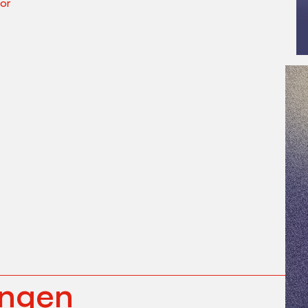
or
Copyr
ungen